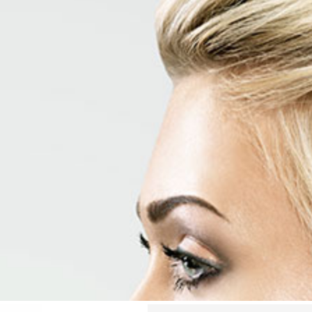
latina blond,
 ooit.
e hoogtes te tillen zonder
 door Olaplex eindelijk
aarkleuring! Het brengt het
taat.
isch, Westers, Afro, eerder