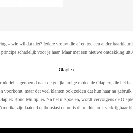
ng – wie wil dat niet? Iedere vrouw die af en toe een ander haarkleurtje 
 principe schadelijk voor je haar. Maar met een nieuwe ontdekking uit A
Olaplex
ermiddel is genoemd naar de gelijknamige molecule Olaplex, die het h
n voorkomt, maar dat veel klanten ook zeiden dat hun haar na gebruik s
laplex Bond Multiplier. Na het uitspoelen, wordt vervolgens de Olaplex
merika zijn laaiend enthousiast en nu is dit middel ook verkrijgbaar bi