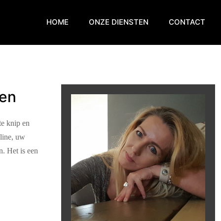
HOME
ONZE DIENSTEN
CONTACT
ren
te knip en
uline, uw
n. Het is een