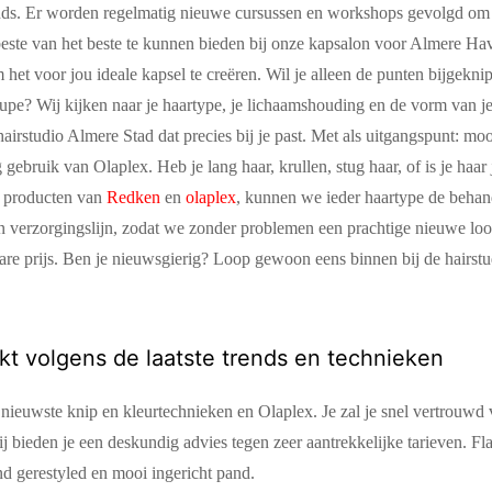
rends. Er worden regelmatig nieuwe cursussen en workshops gevolgd om
 beste van het beste te kunnen bieden bij onze kapsalon voor Almere Ha
het voor jou ideale kapsel te creëren. Wil je alleen de punten bijgeknip
upe? Wij kijken naar je haartype, je lichaamshouding en de vorm van je
airstudio Almere Stad dat precies bij je past. Met als uitgangspunt: mo
ebruik van Olaplex. Heb je lang haar, krullen, stug haar, of is je haar j
e producten van
Redken
en
olaplex
, kunnen we ieder haartype de behan
 een verzorgingslijn, zodat we zonder problemen een prachtige nieuwe l
are prijs. Ben je nieuwsgierig? Loop gewoon eens binnen bij de hairst
kt volgens de laatste trends en technieken
e nieuwste knip en kleurtechnieken en Olaplex. Je zal je snel vertrouwd
 bieden je een deskundig advies tegen zeer aantrekkelijke tarieven. Fla
d gerestyled en mooi ingericht pand.