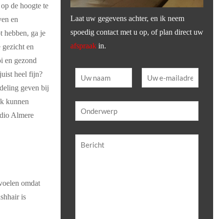
 op de hoogte te
Laat uw gegevens achter, en ik neem
ven en
spoedig contact met u op, of plan direct uw
t hebben, ga je
afspraak
in.
 gezicht en
oi en gezond
uist heel fijn?
deling geven bij
ook kunnen
udio Almere
 voelen omdat
shhair is