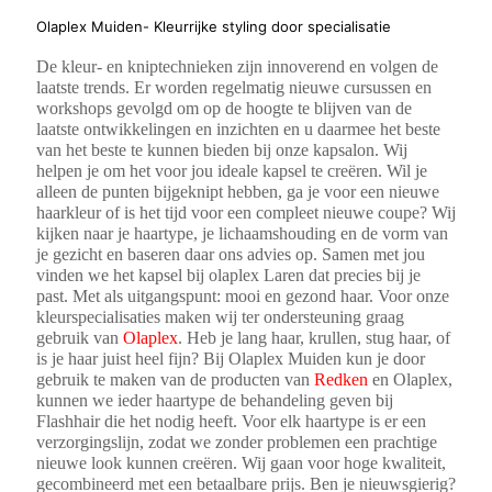
Olaplex Muiden- Kleurrijke styling door specialisatie
De kleur- en kniptechnieken zijn innoverend en volgen de
laatste trends. Er worden regelmatig nieuwe cursussen en
workshops gevolgd om op de hoogte te blijven van de
laatste ontwikkelingen en inzichten en u daarmee het beste
van het beste te kunnen bieden bij onze kapsalon. Wij
helpen je om het voor jou ideale kapsel te creëren. Wil je
alleen de punten bijgeknipt hebben, ga je voor een nieuwe
haarkleur of is het tijd voor een compleet nieuwe coupe? Wij
kijken naar je haartype, je lichaamshouding en de vorm van
je gezicht en baseren daar ons advies op. Samen met jou
vinden we het kapsel bij olaplex Laren dat precies bij je
past. Met als uitgangspunt: mooi en gezond haar. Voor onze
kleurspecialisaties maken wij ter ondersteuning graag
gebruik van
Olaplex
. Heb je lang haar, krullen, stug haar, of
is je haar juist heel fijn? Bij Olaplex Muiden kun je door
gebruik te maken van de producten van
Redken
en Olaplex,
kunnen we ieder haartype de behandeling geven bij
Flashhair die het nodig heeft. Voor elk haartype is er een
verzorgingslijn, zodat we zonder problemen een prachtige
nieuwe look kunnen creëren. Wij gaan voor hoge kwaliteit,
gecombineerd met een betaalbare prijs. Ben je nieuwsgierig?