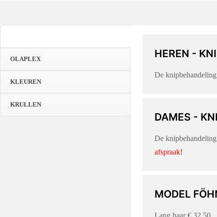
KNIPPEN & STYLEN
HEREN - KNI
OLAPLEX
De knipbehandeling 
KLEUREN
KRULLEN
DAMES - KNI
De knipbehandeling 
afspraak!
MODEL FÖHN
Lang haar € 32,50