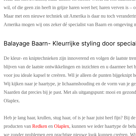
wil, of die geen zin heeft in grijze haren weet het; haren verven is –
Maar met een nieuwe techniek uit Amerika is daar nu toch veranderin
Amerika mogen wij ons zeker dé specialist van Baarn en omgeving 
Balayage Baarn- Kleurrijke styling door specia
De kleur- en kniptechnieken zijn innoverend en volgen de laatste t
blijven van de laatste ontwikkelingen en inzichten en u daarmee het 
voor jou ideale kapsel te creëren. Wil je alleen de punten bijgeknipt
Wij kijken naar je haartype, je lichaamshouding en de vorm van je g
Naarden dat precies bij je past. Met als uitgangspunt: mooi en gezon
Olaplex.
Heb je lang haar, krullen, stug haar, of is je haar juist heel fijn? B
producten van
Redken
en
Olaplex
, kunnen we ieder haartype de beha
we zonder problemen een prachtige nieuwe look kunnen creëren. Wij 