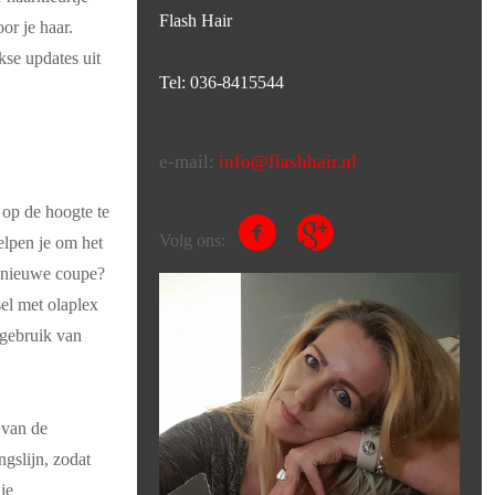
Flash Hair
or je haar.
kse updates uit
Tel: 036-8415544
e-mail:
info@flashhair.nl
 op de hoogte te
Volg ons:
elpen je om het
et nieuwe coupe?
el met olaplex
 gebruik van
 van de
ngslijn, zodat
je