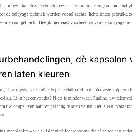
lond haar hebt, kan deze techniek toegepast worden: de zogenoemde baby
oor de balayage techniek worden vooral zachte, lichte tinten gebruikt, z
 worden aangebracht. Bekijk hiernaast voorbeelden van de balayage tren
eurbehandelingen, dè kapsalon 
en laten kleuren
g? Uw topstyliste Pauline is gespecialiseerd in de nieuwste knip en kl
ed zit. Lijkt het eenvoudig? Niets is minder waar. Pauline, uw talentvoll
 om uw coupe "van nature" prachtig te laten vallen. Het is een "vakidioo
en.
ng met olaplex – wie wil dat niet? Iedere vrouw die af en toe een ander