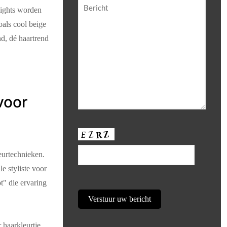
lights worden
oals cool beige
d, dé haartrend
voor
eurtechnieken.
e styliste voor
t" die ervaring
 haarkleurtje