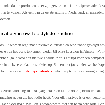
 ondanks dat de producten beter zijn geworden – in principe schadelijk vo
g in te komen. Als één van de eerste salons in Nederland, en maandelij
noemen.
lisatie van uw Topstyliste Pauline
rends. Er worden regelmatig nieuwe cursussen en workshops gevolgd om
beste van het beste te kunnen bieden bij onze kapsalon in Almere. Wij h
 hebben, ga je voor een nieuwe haarkleur of is het tijd voor een comple
ezicht en baseren daar ons advies op. Samen met jou vinden we het kaps
d haar. Voor onze
kleurspecialisaties
maken wij ter ondersteuning graag
ij de kleurbehandeling met balayage Naarden kun je door gebruik te maken
ndeling geven die het nodig heeft. Voor elk haartype is er een verzorgi
gaan voor hoge kwaliteit, gecombineerd met een betaalbare prijs. Ben 